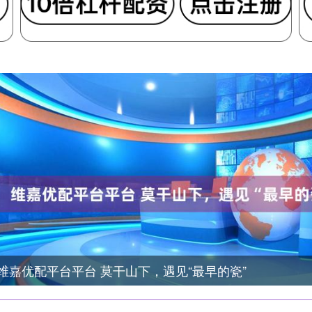
维嘉优配平台平台 莫干山下，遇见“最早的瓷”