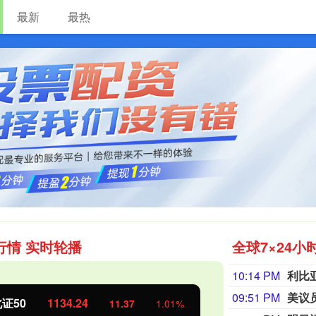
最新
最热
实盘配资公司
可靠配资开户最新
网上股票配资
行情 实时轮播
全球7×24小
10:14 PM
09:51 PM
美议
证50
1134.24
创业板指
11.37
1.01%