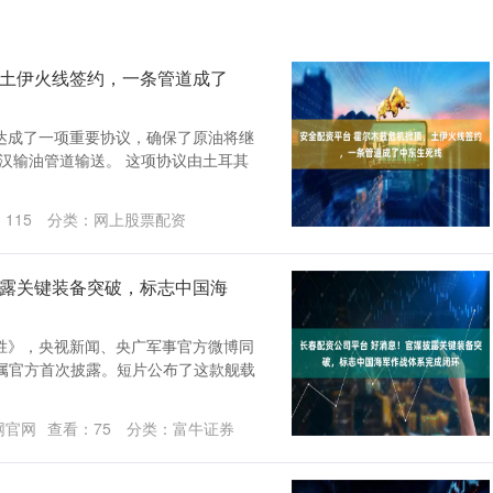
，土伊火线签约，一条管道成了
达成了一项重要协议，确保了原油将继
汉输油管道输送。 这项协议由土耳其
：
115
分类：
网上股票配资
披露关键装备突破，标志中国海
胜》，央视新闻、央广军事官方微博同
节属官方首次披露。短片公布了这款舰载
网官网
查看：
75
分类：
富牛证券