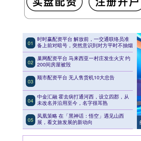
时时赢配资平台 解放前，一交通联络员准
01
备上前对暗号，突然意识到对方平时不抽烟
巢网配资平台 马来西亚一村庄发生火灾 约
02
200间房屋被毁
顺市配资平台 无人售货机10大忠告
03
中金汇融 霍去病打通河西，设立四郡，从
04
未改名并沿用至今，名字很耳熟
凤凰策略 在「黑神话：悟空」遇见山西
05
展，看文旅发展的新动向