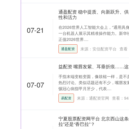
通盈配资 稳中提质、向新跃升、
性和活力
在2026世界人工智能大会上，“通用具
07-21
一台机器人展示其精准操作能力。新华
正值2026世界....
来源：安信配资平台
查看
通盈配资
益配资 嘴唇发紫、耳垂折痕……
手指末端变粗变圆，像鼓槌一样，是不
07-07
热烈讨论。类似话题还有不少，嘴唇发
惕冠心病指甲月牙少，代表....
来源：通配资官网
查看：
94
易配资
宁夏股票配资网平台 北京西山这条
拉”还是“香巴拉”？