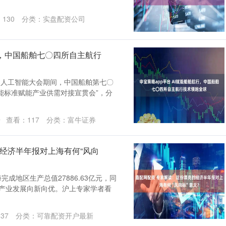
：
130
分类：
实盘配资公司
行，中国船舶七〇四所自主航行
世界人工智能大会期间，中国船舶第七〇
工智能标准赋能产业供需对接宣贯会”，分
台
查看：
117
分类：
富牛证券
经济半年报对上海有何“风向
成地区生产总值27886.63亿元，同
，产业发展向新向优。沪上专家学者看
137
分类：
可靠配资开户最新