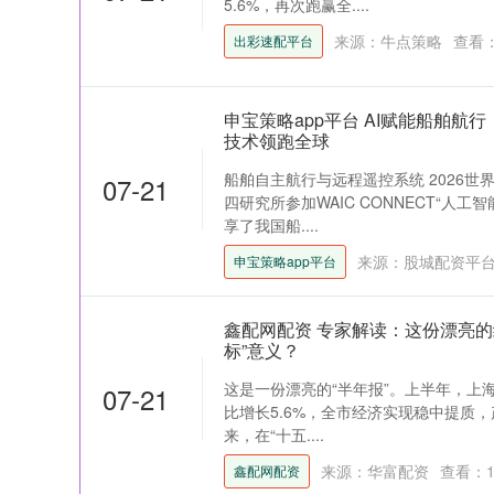
5.6%，再次跑赢全....
来源：牛点策略
查看
出彩速配平台
申宝策略app平台 AI赋能船舶航
技术领跑全球
船舶自主航行与远程遥控系统 2026
07-21
四研究所参加WAIC CONNECT“人
享了我国船....
来源：股城配资平
申宝策略app平台
鑫配网配资 专家解读：这份漂亮的
标”意义？
这是一份漂亮的“半年报”。上半年，上海完
07-21
比增长5.6%，全市经济实现稳中提质
来，在“十五....
来源：华富配资
查看：
鑫配网配资