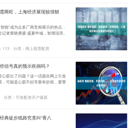
供需两旺，上海经济展现较强韧
身智能”成为众多厂商竞相展示的热点，
社记者黄晓勇摄 盛夏申城，智潮澎湃。
：
113
分类：
网上股票配资
这些信号真的预示疾病吗？
是心脏出了问题？这一话题在网上引发
紫，可能是心脏不好耳垂有折痕，要警
分类：
可靠配资开户最新
经典徒步线路究竟叫“香八