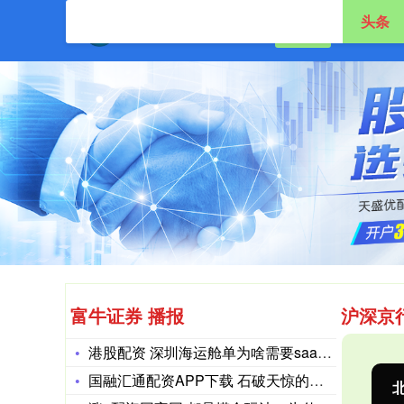
头条
首页
富牛证券
富牛证券 播报
沪深京
港股配资 深圳海运舱单为啥需要saas通关平台？通关云平台该
国融汇通配资APP下载 石破天惊的发现，中国汉字已正式推至7
沪深300
4694.44
北
43.13
0.93%