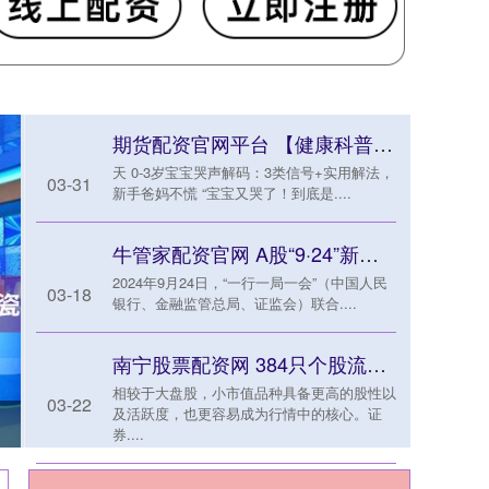
期货配资官网平台 【健康科普】0
天 0-3岁宝宝哭声解码：3类信号+实用解法，
03-31
新手爸妈不慌 “宝宝又哭了！到底是....
牛管家配资官网 A股“9·24”新政一周年：科技股领涨 超1500只个股翻倍
2024年9月24日，“一行一局一会”（中国人民
03-18
银行、金融监管总局、证监会）联合....
南宁股票配资网 384只个股流通市值不足20亿元
相较于大盘股，小市值品种具备更高的股性以
03-22
及活跃度，也更容易成为行情中的核心。证
券....