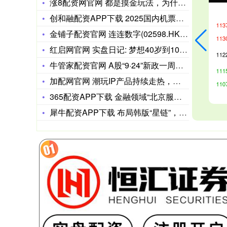
涨8配资网官网 都是摸金玩法，为什么三角洲爆火？
创和融配资APP下载 2025国内机票预定服务商平台精选，航
金铺子配资官网 连连数字(02598.HK)10月22日回购
红启网官网 实盘日记: 梦想40岁到1000万, 现157万
牛管家配资官网 A股“9·24”新政一周年：科技股领涨 超1
加配网官网 潮玩IP产品持续走热，排队2小时只为买个零钱包？
365配资APP下载 金融领域“北京服务”发布在京举办 优秀
犀牛配资APP下载 布局韩版“星链”，打造产业集群，韩国斥巨