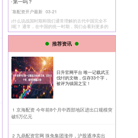
可靠配资开户最新
03-21
为什么说战国时期和我们通常理解的古代中国完全不
同呢？ 通常，在中国的统一时期，我们会看到更多的
是文官们的政治博弈，朝堂上
推荐资讯
日升官网平台 唯一记载武王
伐纣的文物，仅存33个字，
被评为镇国之宝！
​京海配资 今年前8个月中西部地区进出口规模突
1
破5万亿元
​九鼎配资官网 珠免集团涨停，沪股通净卖出
2