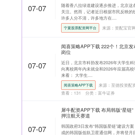
随着香八拉绿道建设逐步推进，北京这
07-07
关注。然而，记者近日根据市民反映的
许多人分不清，许多地方在....
来源：资配宝官
宁夏股票配资网平台
闻喜策略APP下载 222个！北京
岗位
近日，北京市科协发布2026年大学生科
07-07
向离校两年内未就业和2026年应届高
来看： 大学生....
来源：至德投资配资
闻喜策略APP下载
查看：
131
分类：
富牛证券
犀牛配资APP下载 布局韩版“星
押注航天赛道
韩国政府3日发布“韩国版星链”建设方案
07-07
成的韩国版低轨卫星通信网，并将登月目