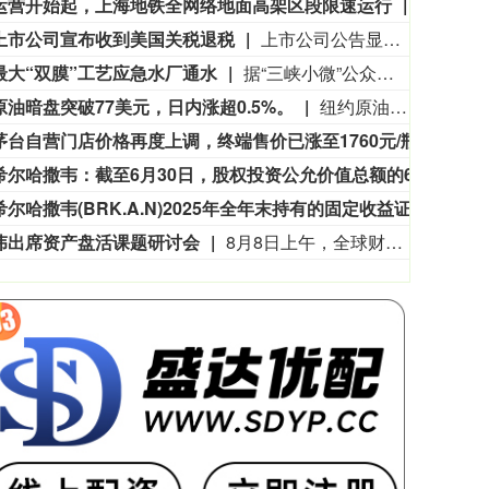
运营开始起，上海地铁全网络地面高架区段限速运行
申通地铁
上市公司宣布收到美国关税退税
上市公司公告显示，自7月以来，多家公司宣布已经收到美国关税退税。根据美国最高法院今年2月裁定，《国际紧急经济权力法》不授权总统征收大规模关税。美国国际贸易法院随后下令海关办理相关退款。海关与边境保护局4月20日启动第一阶段退款工作，首批退款于5月11日前后发放。美国海关与边境保护局官员本月4日披露的信息显示，截至7月底，该部门已处理完毕约1000亿美元关税的退款流程并把相关信息提供给财政部用于付款。（中新社）
最大“双膜”工艺应急水厂通水
据“三峡小微”公众号消息，8月8日，由三峡集团所属长江环保集团、武汉市水务集团等共同投资建设的华中地区规模最大的“双膜”工艺应急水厂——武汉梁子湖应急水厂并网通水，标志着武汉市江南区域正式构建起“一江一湖”双水源互为备援、灵活调度的供水新格局，为片区660万市民用水安全提供坚实保障。
原油暗盘突破77美元，日内涨超0.5%。
纽约原油暗盘突破77美元，日内涨超0.5%。
飞天茅台自营门店价格再度上调，终端售价已涨至1760元/瓶
有消
伯克希尔哈撒韦：截至6月30日，股权投资公允价值总额的66%集中在美国运通、苹果、美国银行、Alphabet及可口可乐这五家公司。
伯克希
伯克希尔哈撒韦(BRK.A.N)2025年全年末持有的固定收益证券投资公允价值达170.34亿美元，其中，对美债、外国债券、企业债券的投资公允价值分别为30.02亿美元，126.68亿美元，13.64亿美元。
伯克希
伟出席资产盘活课题研讨会
8月8日上午，全球财富管理论坛在京召开“地方国有存量资产盘活进展、难点与策略”课题研讨会，楼继伟出席会议并做总结发言。楼继伟在发言中表示，盘活国有资产既是近期的当务之急，也是一项长期性的战略任务。当前我国GDP平减指数阶段性承压走低，财政维持紧平衡格局的压力持续攀升；我国税收结构以间接税为主体，税收收入增速显著弱于名义GDP增速，财政内生增收动能受限。叠加土地财政收入大幅收缩，地方隐性债务化解、长期限国债常态化发行带来的利息支出刚性上涨，收支两端压力持续凸显。综合多重现实约束来看，国有存量资产盘活并非短期应急手段，而是一项需要常态化、长效化推进的重点工作。（全球财富管理论坛）