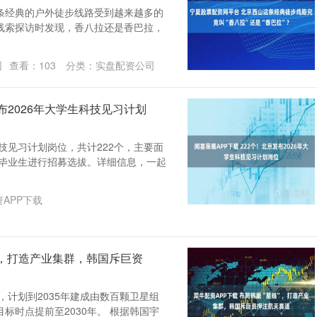
条经典的户外徒步线路受到越来越多的
线索探访时发现，香八拉还是香巴拉，
网
查看：
103
分类：
实盘配资公司
发布2026年大学生科技见习计划
技见习计划岗位，共计222个，主要面
校毕业生进行招募选拔。详细信息，一起
APP下载
链”，打造产业集群，韩国斥巨资
，计划到2035年建成由数百颗卫星组
标时点提前至2030年。 根据韩国宇