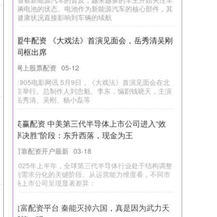
辆电池的状态。电池作为新能源汽车的核心部件，其
健康状况直接影响到车辆的续航
盟牛配资 《大戏法》首演见面会，岳秀清吴刚
同框出席
网上股票配资
05-12
1905电影网讯 5月9日，《大戏法》首演见面会在北
京举行。总制作人刘忠魁、李东，编剧钱晓天，主演
岳秀清、吴刚、杨小磊等
笑赢配资 中美第三代半导体上市公司进入“效
率决胜”阶段：东升西落，现金为王
可靠配资开户最新
03-18
2025年上半年，全球第三代半导体行业处于结构调整
与需求分化的关键阶段。从运营能力维度看，不同市
场上市公司呈现显著差异：
盈富配资平台 秦能灭掉六国，真是因为武力天
下第一吗？