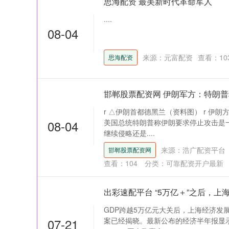
思海配资 最美新时代革命军人
....
08-04
来源：元富配资
查看：
10
思海配资
邯郸股票配资网 伊朗军方：特朗普
r △伊朗首都德黑兰（资料图） r 伊
08-04
美国总统特朗普称伊朗要求停止攻击是一
继续侵略还是....
来源：浩广配资平台
邯郸股票配资网
查看：
104
分类：
可靠配资开户最新
出彩速配平台 “5万亿＋”之后，上海
GDP跨越5万亿元大关后，上海经济发
07-21
案已经揭晓。最新公布的经济半年报显