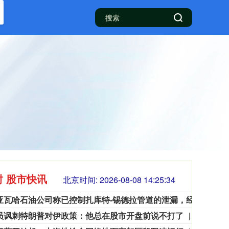
时 股市快讯
北京时间:
2026-08-08 14:25:36
利比亚瓦哈石油公司称已控制扎库特-锡德拉管道的泄漏，经修复后已恢复运营。
利比
员讽刺特朗普对伊政策：他总在股市开盘前说不打了
当地时间
3563.12
基金指数
72
47.56
1.35%